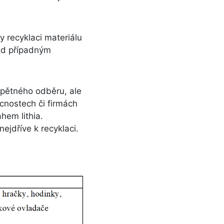
y recyklaci materiálu
řed případným
zpětného odběru, ale
ácnostech či firmách
hem lithia.
ejdříve k recyklaci.