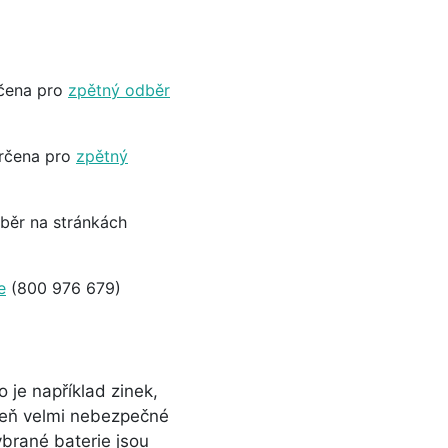
rčena pro
zpětný odběr
určena pro
zpětný
dběr na stránkách
e
(800 976 679)
 je například zinek,
oveň velmi nebezpečné
ybrané baterie jsou