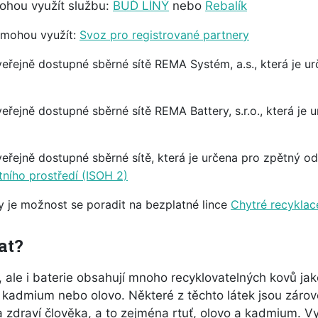
ohou využít službu:
BUĎ LÍNÝ
nebo
Rebalík
 mohou využít:
Svoz pro registrované partnery
veřejně dostupné sběrné sítě REMA Systém, a.s., která je u
eřejně dostupné sběrné sítě REMA Battery, s.r.o., která je 
veřejně dostupné sběrné sítě, která je určena pro zpětný o
tního prostředí (ISOH 2)
y je možnost se poradit na bezplatné lince
Chytré recyklac
at?
, ale i baterie obsahují mnoho recyklovatelných kovů jako
, kadmium nebo olovo. Některé z těchto látek jsou zár
 a zdraví člověka, a to zejména rtuť, olovo a kadmium. V