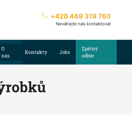
+420 469 319 760
Neváhejte nás kontaktovat
O
Zpětný
Kontakty
Jobs
nás
odběr
výrobků