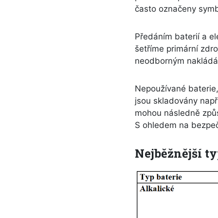
často označeny symbo
Předáním baterií a e
šetříme primární zdr
neodborným nakládá
Nepoužívané baterie,
jsou skladovány napří
mohou následně způso
S ohledem na bezpečno
Nejběžnější typ