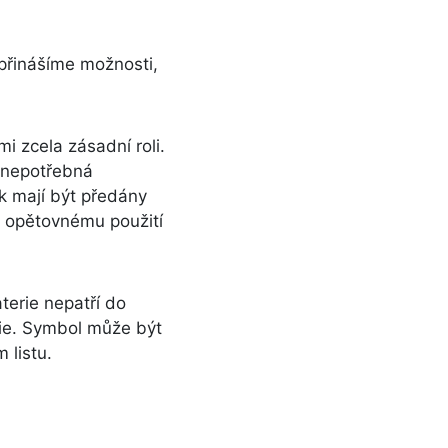
přinášíme možnosti,
i zcela zásadní roli.
a nepotřebná
k mají být předány
 k opětovnému použití
terie nepatří do
ie. Symbol může být
m listu.