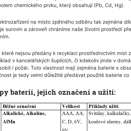
lem chemického prvku, který obsahují (Pb, Cd, Hg).
lektrozařízení na místo zpětného odběru tak zejména dík
oje surovin a zároveň chráníme naše životní prostředí p
ním.
 které nejsou předány k recyklaci prostřednictvím míst 
klad v kancelářských šuplících, či kdekoliv jinde v dom
bit i požár. Tuto vlastnost mají zejména baterie s obsa
st je tedy velmi důležité předávat použité baterie co n
y baterií, jejich označení a užití: