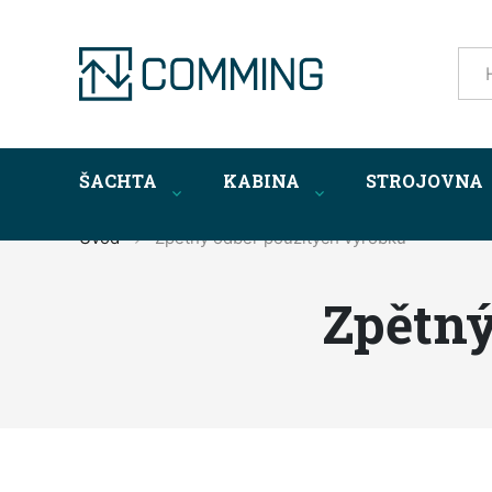
ŠACHTA
KABINA
STROJOVNA
Úvod
Zpětný odběr použitých výrobků
Zpětný