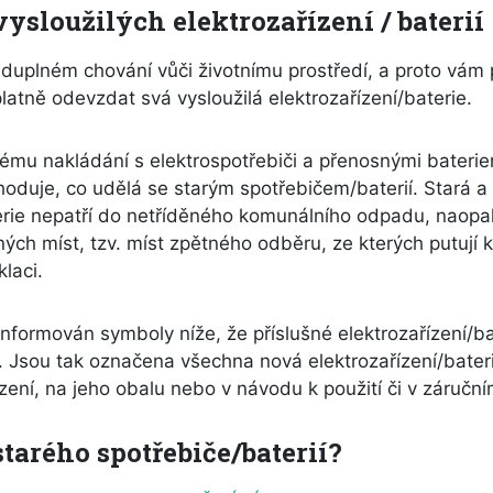
ysloužilých elektrozařízení / baterií
duplném chování vůči životnímu prostředí, a proto vám 
atně odevzdat svá vysloužilá elektrozařízení/baterie.
ému nakládání s elektrospotřebiči a přenosnými bateriem
zhoduje, co udělá se starým spotřebičem/baterií. Stará 
terie nepatří do netříděného komunálního odpadu, naopa
ných míst, tzv. míst zpětného odběru, ze kterých putují
laci.
informován symboly níže, že příslušné elektrozařízení/ba
 Jsou tak označena všechna nová elektrozařízení/bater
ení, na jeho obalu nebo v návodu k použití či v záruční
starého spotřebiče/baterií?