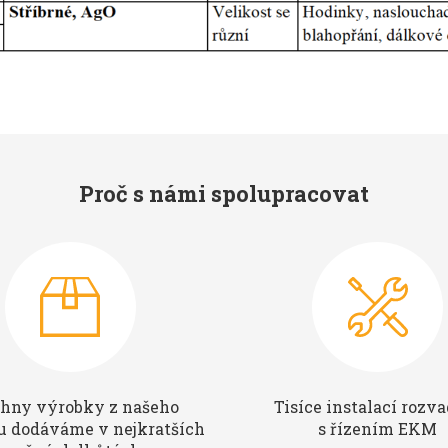
Proč s námi spolupracovat
hny výrobky z našeho
Tisíce instalací rozv
u dodáváme v nejkratších
s řízením EKM