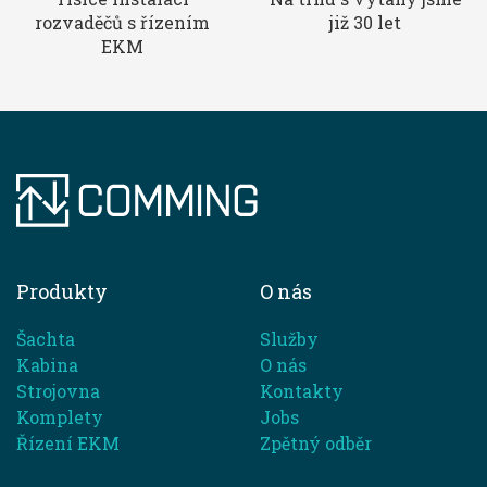
rozvaděčů s řízením
již 30 let
EKM
Produkty
O nás
Šachta
Služby
Kabina
O nás
Strojovna
Kontakty
Komplety
Jobs
Řízení EKM
Zpětný odběr