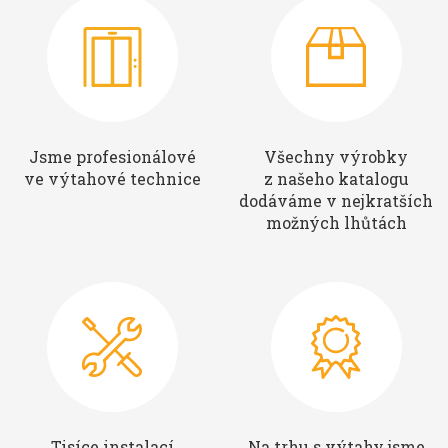
Jsme profesionálové
Všechny výrobky
ve výtahové technice
z našeho katalogu
dodáváme v nejkratších
možných lhůtách
Tisíce instalací
Na trhu s výtahy jsme