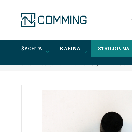
ŠACHTA
KABINA
STROJOVNA
Úvod
Strojovna
Náhradní díly
Vložka 30