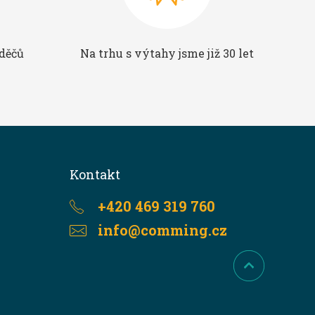
aděčů
Na trhu s výtahy jsme již 30 let
Kontakt
+420 469 319 760
info@comming.cz