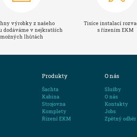
hny výrobky z našeho
Tisíce instalací rozv
u dodáváme v nejkratších
s řízením EKM
možných lhůtách
Produkty
O nás
Šachta
Služby
Kabina
O nás
Strojovna
Kontakty
Komplety
Jobs
Řízení EKM
Zpětný odběr