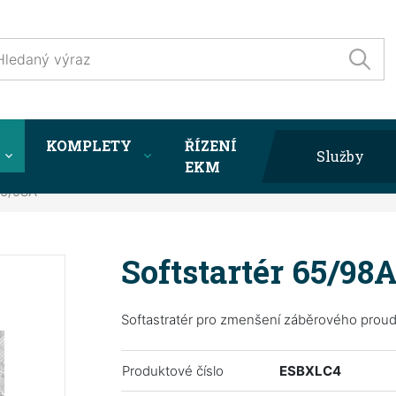
KOMPLETY
ŘÍZENÍ
Služby
EKM
65/98A
Softstartér 65/98
Softastratér pro zmenšení záběrového prou
Produktové číslo
ESBXLC4