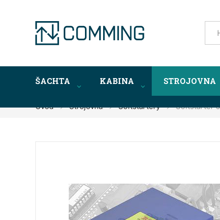
ŠACHTA
KABINA
STROJOVNA
Úvod
Strojovna
Softstartéry
Softstartér 