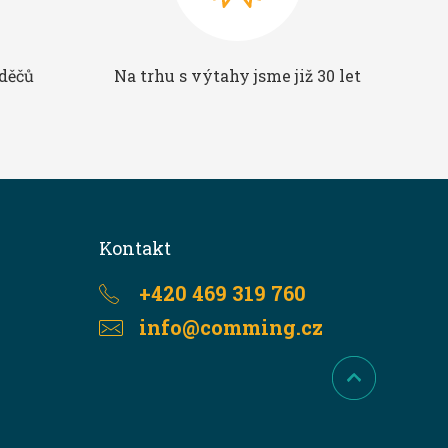
aděčů
Na trhu s výtahy jsme již 30 let
Kontakt
+420 469 319 760
info@comming.cz