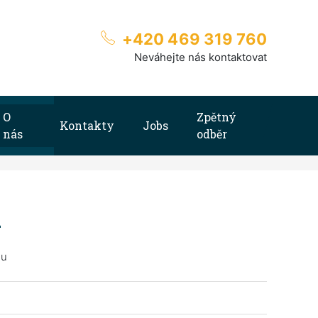
+420 469 319 760
Neváhejte nás kontaktovat
O
Zpětný
Kontakty
Jobs
nás
odběr
A
du