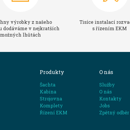
hny výrobky z našeho
Tisíce instalací rozv
u dodáváme v nejkratších
s řízením EKM
možných lhůtách
Produkty
O nás
Šachta
Služby
Kabina
O nás
Strojovna
Kontakty
Komplety
Jobs
Řízení EKM
Zpětný odběr