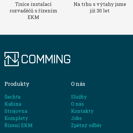
Tisíce instalací
Na trhu s výtahy jsme
rozvaděčů s řízením
již 30 let
EKM
Produkty
O nás
Šachta
Služby
Kabina
O nás
Strojovna
Kontakty
Komplety
Jobs
Řízení EKM
Zpětný odběr