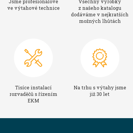
Jsme profesionálové
Všechny výrobky
ve výtahové technice
z našeho katalogu
dodáváme v nejkratších
možných lhůtách
Tisíce instalací
Na trhu s výtahy jsme
rozvaděčů s řízením
již 30 let
EKM