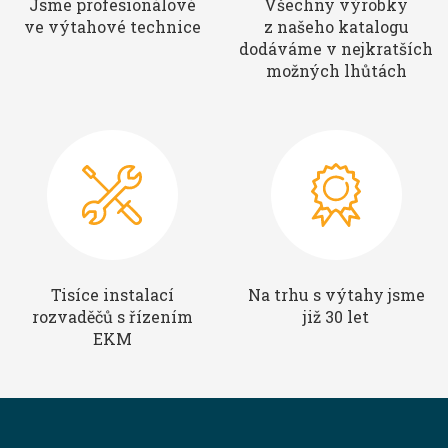
Jsme profesionálové
Všechny výrobky
ve výtahové technice
z našeho katalogu
dodáváme v nejkratších
možných lhůtách
Tisíce instalací
Na trhu s výtahy jsme
rozvaděčů s řízením
již 30 let
EKM