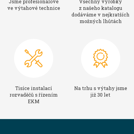
Jsme profesionálové
Všechny výrobky
ve výtahové technice
z našeho katalogu
dodáváme v nejkratších
možných lhůtách
Tisíce instalací
Na trhu s výtahy jsme
rozvaděčů s řízením
již 30 let
EKM