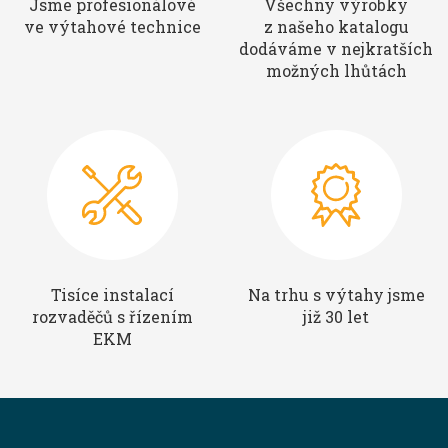
Jsme profesionálové
Všechny výrobky
ve výtahové technice
z našeho katalogu
dodáváme v nejkratších
možných lhůtách
Tisíce instalací
Na trhu s výtahy jsme
rozvaděčů s řízením
již 30 let
EKM