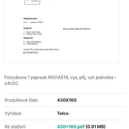
Fotozávora 1 paprsek PA01A519, vys, přij, vyh jednotka -
24VDC
Produktové číslo
430X160
Výrobce
Telco
Ke stažení
430x160.pdf
(0.91 MB)